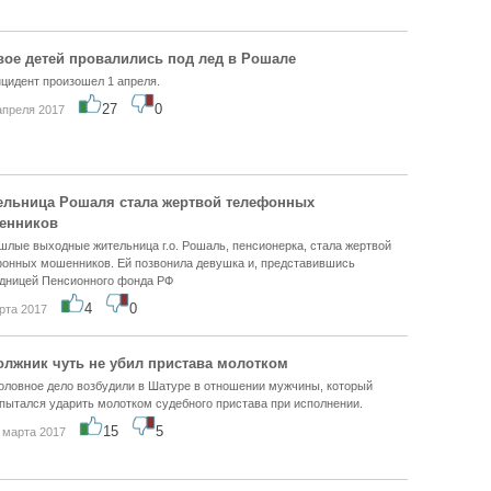
вое детей провалились под лед в Рошале
цидент произошел 1 апреля.
27
0
апреля 2017
льница Рошаля стала жертвой телефонных
енников
шлые выходные жительница г.о. Рошаль, пенсионерка, стала жертвой
онных мошенников. Ей позвонила девушка и, представившись
дницей Пенсионного фонда РФ
4
0
рта 2017
олжник чуть не убил пристава молотком
оловное дело возбудили в Шатуре в отношении мужчины, который
пытался ударить молотком судебного пристава при исполнении.
15
5
 марта 2017