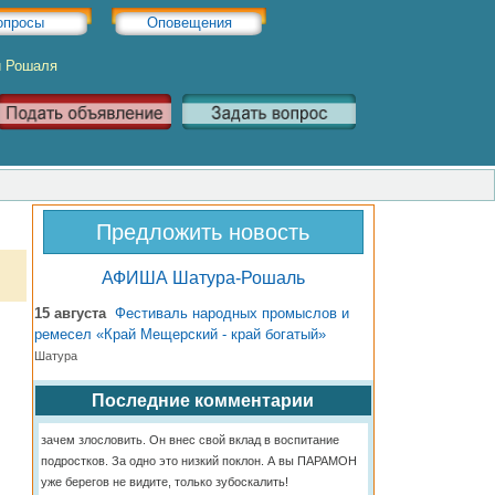
опросы
Оповещения
и Рошаля
Предложить новость
АФИША Шатура-Рошаль
15 августа
Фестиваль народных промыслов и
ремесел «Край Мещерский - край богатый»
Шатура
Последние комментарии
зачем злословить. Он внес свой вклад в воспитание
подростков. За одно это низкий поклон. А вы ПАРАМОН
уже берегов не видите, только зубоскалить!