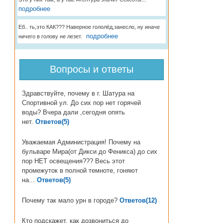
подробнее
Еб.. ть,это КАК??? Наверное гололёд,занесло, ну иначе
подробнее
ничего в голову не лезет.
Вопросы и ответы
Здравствуйте, почему в г. Шатура на
Спортивной ул. До сих пор нет горячей
воды? Вчера дали ,сегодня опять
нет.
Ответов(5)
Уважаемая Администрация! Почему на
бульваре Мира(от Дикси до Феникса) до сих
пор НЕТ освещения??? Весь этот
промежуток в полной темноте, гоняют
на...
Ответов(5)
Почему так мало урн в городе?
Ответов(12)
Кто подскажет, как дозвониться до