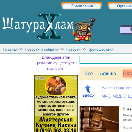
Объявления
Организ
Главная
>>
Новости и события
>>
Новости
>>
Происшествия
Благодаря этой
рекламе существует
наш сайт!
Все
Афиша
Нов
Наши репортажи
МЧС, МВД, ОНД
9 ме
Шатур
отнош
4 апр