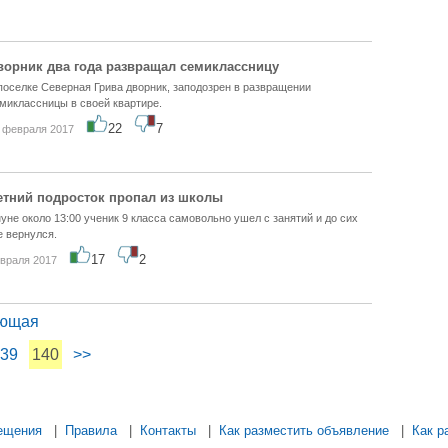
ворник два года развращал семиклассницу
поселке Северная Грива дворник, заподозрен в развращении
миклассницы в своей квартире.
22
7
 февраля 2017
етний подросток пропал из школы
уне около 13:00 ученик 9 класса самовольно ушел с занятий и до сих
е вернулся.
17
2
враля 2017
ющая
39
140
>>
.... ............ ................... ............ .................. .............. ........... .....
ещения
|
Правила
|
Контакты
|
Как разместить объявление
|
Как р