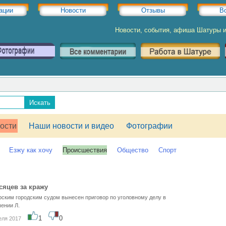
ации
Новости
Отзывы
В
Новости, события, афиша Шатуры 
ости
Наши новости и видео
Фотографии
Езжу как хочу
Происшествия
Общество
Спорт
сяцев за кражу
ским городским судом вынесен приговор по уголовному делу в
ении Л.
1
0
еля 2017