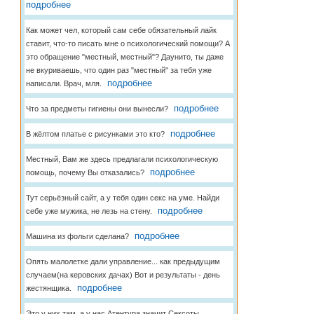
подробнее
Как может чел, который сам себе обязательный лайк
ставит, что-то писать мне о психологический помощи? А
это обращение "местный, местный"? Даунито, ты даже
не вкуриваешь, что один раз "местный" за тебя уже
подробнее
написали. Врач, мля.
подробнее
Что за предметы гигиены они вынесли?
подробнее
В жёлтом платье с рисунками это кто?
Местный, Вам же здесь предлагали психологическую
подробнее
помощь, почему Вы отказались?
Тут серьёзный сайт, а у тебя один секс на уме. Найди
подробнее
себе уже мужика, не лезь на стену.
подробнее
Машина из фольги сделана?
Опять малолетке дали управление... как предыдущим
случаем(на керовских дачах) Вот и результаты - день
подробнее
жестянщика.
Это у них там, а у нас Атентура значит Сексоты...