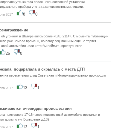
сирована утечка газа после некачественной установки
идуального прибора учета газа неизвестными лицами.
8
0
рта 2017
ознаграждение
 об угонном в Шатуре автомобиле «ВАЗ 2114». С момента публикации
ошло уже немало времени, но владелец машины еще не теряет
 свой автомобиль или хотя бы поймать преступников.
26
0
езала, поцарапала и скрылась с места ДТП
ня на пересечении улиц Советская и Интернациональная произошло
13
1
рта 2017
ыскиваются очевидцы происшествия
рта примерно в 17-18 часов неизвестный автомобиль врезался в
цо дома по ул. Большевик д.182.
13
1
рта 2017