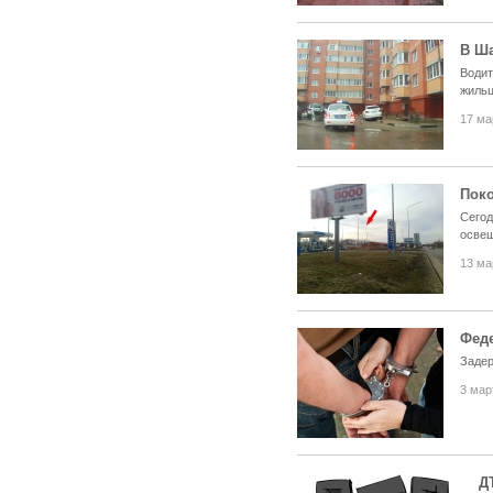
В Ша
Водит
жильц
17 ма
Поко
Сегод
освещ
13 ма
Фед
Задер
3 мар
Д