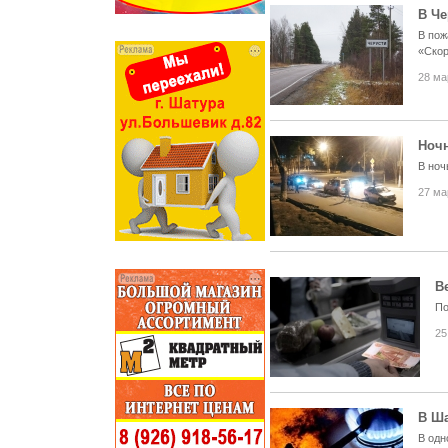
В Че
В пож
«Ско
28 ма
Ночн
В ноч
27 ма
В
По
25
В Ша
В одн