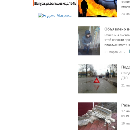
зафик
индив
24 ма
Объявлено в
Ранее мы писали
этой новости пр
надежды вернуть
21 марта 2017
Подр
Сегод
ДТП
21 ма
Раз
17 ма
крыль
19 ма