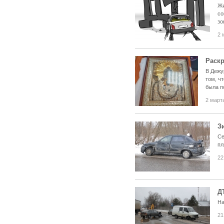
Жи
со
зо
2 
Раскр
В Дежу
том, ч
была п
2 март
З
Се
пл
22
Д
На
21