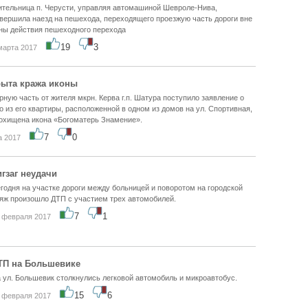
тельница п. Черусти, управляя автомашиной Шевроле-Нива,
вершила наезд на пешехода, переходящего проезжую часть дороги вне
ны действия пешеходного перехода
19
3
марта 2017
ыта кража иконы
рную часть от жителя мкрн. Керва г.п. Шатура поступило заявление о
то из его квартиры, расположенной в одном из домов на ул. Спортивная,
охищена икона «Богоматерь Знамение».
7
0
а 2017
игзаг неудачи
годня на участке дороги между больницей и поворотом на городской
яж произошло ДТП с участием трех автомобилей.
7
1
 февраля 2017
ТП на Большевике
 ул. Большевик столкнулись легковой автомобиль и микроавтобус.
15
6
 февраля 2017