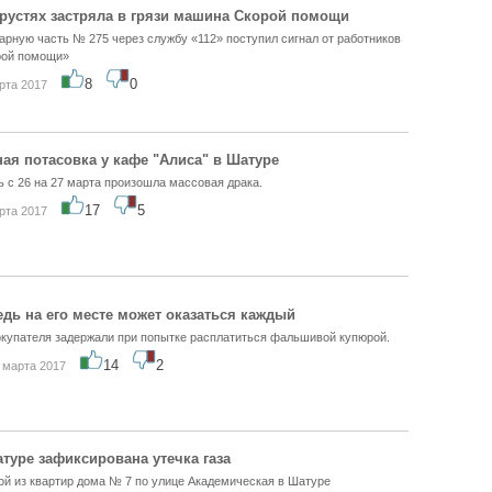
рустях застряла в грязи машина Скорой помощи
арную часть № 275 через службу «112» поступил сигнал от работников
рой помощи»
8
0
рта 2017
ая потасовка у кафе "Алиса" в Шатуре
ь с 26 на 27 марта произошла массовая драка.
17
5
рта 2017
едь на его месте может оказаться каждый
купателя задержали при попытке расплатиться фальшивой купюрой.
14
2
 марта 2017
туре зафиксирована утечка газа
ой из квартир дома № 7 по улице Академическая в Шатуре