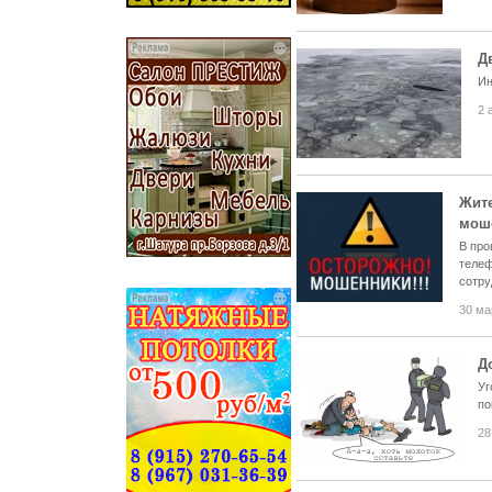
Д
Ин
2 
Жите
мош
В про
телеф
сотру
30 ма
Д
Уг
по
28