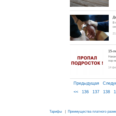
Д
В 
се
21
15-л
Накан
пор н
14 фе
Предыдущая
Следу
<<
136
137
138
1
...... ............. ............. .........
Тарифы
|
Преимущества платного разм