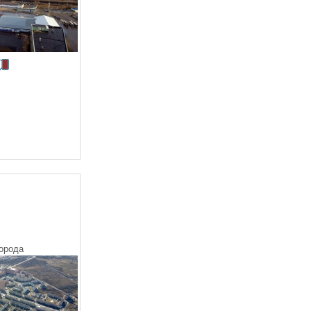
орода