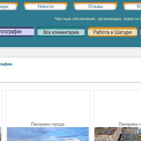
ации
Новости
Отзывы
В
Частные объявления, организации, новости
рафии
Панорама города
Панорама г