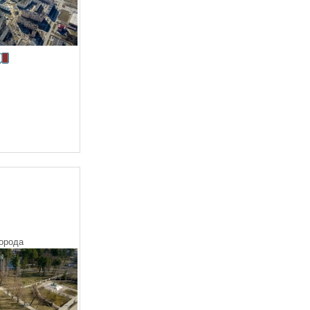
орода