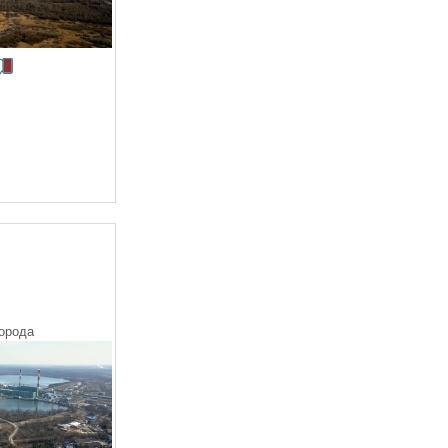
орода