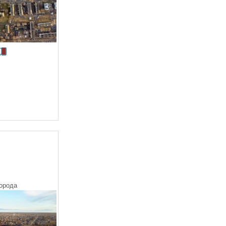
орода