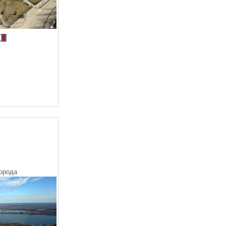
орода