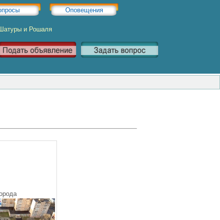
опросы
Оповещения
 Шатуры и Рошаля
орода