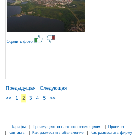
Оценить фото
Предыдущая
Следующая
<<
1
2
3
4
5
>>
...... ............. ............. ............. ............ ................... ............
.................. .............. ........... .....
Тарифы
|
Преимущества платного размещения
|
Правила
|
Контакты
|
Как разместить объявление
|
Как разместить фирму