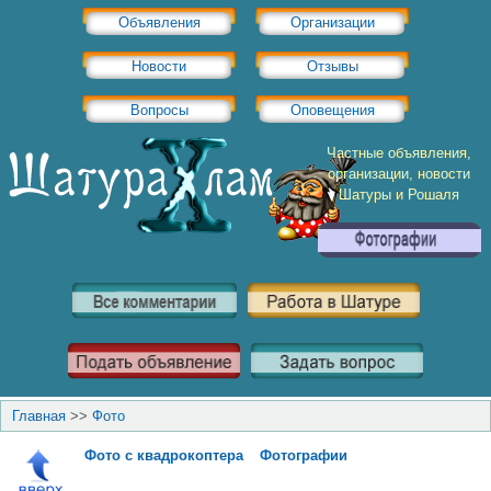
Объявления
Организации
Новости
Отзывы
Вопросы
Оповещения
Частные объявления,
организации, новости
Шатуры и Рошаля
Главная
>>
Фото
Фото с квадрокоптера
Фотографии