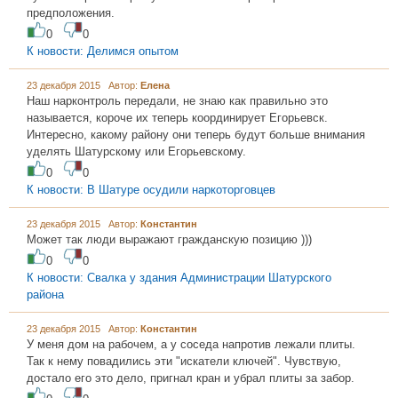
предположения.
0
0
К новости: Делимся опытом
23 декабря 2015 Автор:
Елена
Наш нарконтроль передали, не знаю как правильно это
называется, короче их теперь координирует Егорьевск.
Интересно, какому району они теперь будут больше внимания
уделять Шатурскому или Егорьевскому.
0
0
К новости: В Шатуре осудили наркоторговцев
23 декабря 2015 Автор:
Константин
Может так люди выражают гражданскую позицию )))
0
0
К новости: Свалка у здания Администрации Шатурского
района
23 декабря 2015 Автор:
Константин
У меня дом на рабочем, а у соседа напротив лежали плиты.
Так к нему повадились эти "искатели ключей". Чувствую,
достало его это дело, пригнал кран и убрал плиты за забор.