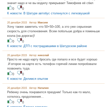
значит надо и че вы водилу прикрывает Тимофеев её сбил
0
0
К новости: В Шатуре автобус столкнулся с легковушкой
20 декабря 2015 Автор:
Максим
Хочу также заметить что 50+50=100, а это уже серьезная
скорость для столкновения. Всем побольше добра и поменьше
козла (на дорогах)!
0
0
К новости: ДТП с пострадавшими в Шатурском районе
20 декабря 2015 Автор:
николай
Просто не надо карту бросать где попало и все будет хорошо
.И второе на карте есть телефон горячей линии попробовали
позвонить туда.
0
0
К новости: Делимся опытом
20 декабря 2015 Автор:
Наталия
Ребенку очень понравился праздник! Только как-то мало,
хотелось продолжения...
0
0
К новости: Ёлочка зажглась