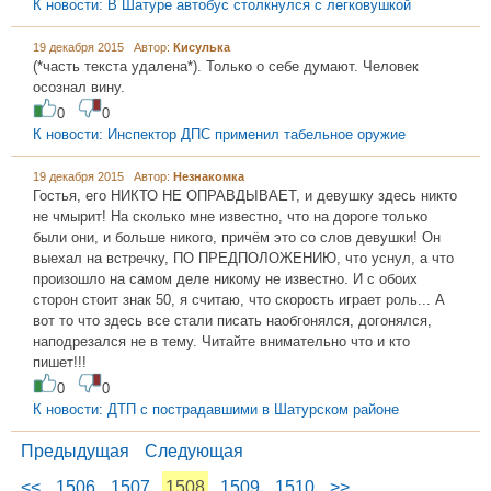
К новости: В Шатуре автобус столкнулся с легковушкой
19 декабря 2015 Автор:
Кисулька
(*часть текста удалена*). Только о себе думают. Человек
осознал вину.
0
0
К новости: Инспектор ДПС применил табельное оружие
19 декабря 2015 Автор:
Незнакомка
Гостья, его НИКТО НЕ ОПРАВДЫВАЕТ, и девушку здесь никто
не чмырит! На сколько мне известно, что на дороге только
были они, и больше никого, причём это со слов девушки! Он
выехал на встречку, ПО ПРЕДПОЛОЖЕНИЮ, что уснул, а что
произошло на самом деле никому не известно. И с обоих
сторон стоит знак 50, я считаю, что скорость играет роль... А
вот то что здесь все стали писать наобгонялся, догонялся,
наподрезался не в тему. Читайте внимательно что и кто
пишет!!!
0
0
К новости: ДТП с пострадавшими в Шатурском районе
Предыдущая
Следующая
<<
1506
1507
1508
1509
1510
>>