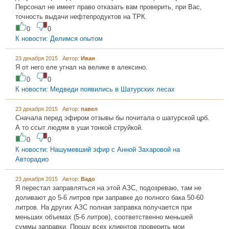
Персонал не имеет право отказать вам проверить, при Вас,
точность выдачи нефтепродуктов на ТРК.
0
0
К новости: Делимся опытом
23 декабря 2015 Автор:
Иван
Я от него еле угнал на велике в алексино.
0
0
К новости: Медведи появились в Шатурских лесах
23 декабря 2015 Автор:
павел
Сначала перед эфиром отзывы бы почитала о шатурской црб.
А то ссыт людям в уши тонкой струйкой.
0
0
К новости: Нашумевший эфир с Анной Захаровой на
Авторадио
23 декабря 2015 Автор:
Вадо
Я перестал заправляться на этой АЗС, подозреваю, там не
доливают до 5-6 литров при заправке до полного бака 50-60
литров. На других АЗС полная заправка получается при
меньших объемах (5-6 литров), соответственно меньшей
суммы заправки. Прошу всех клиентов проверить мои