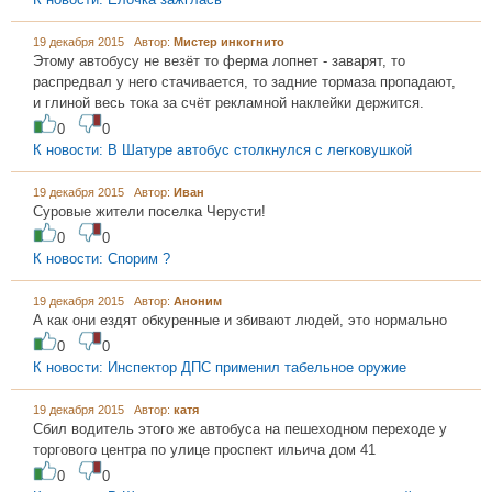
19 декабря 2015 Автор:
Мистер инкогнито
Этому автобусу не везёт то ферма лопнет - заварят, то
распредвал у него стачивается, то задние тормаза пропадают,
и глиной весь тока за счёт рекламной наклейки держится.
0
0
К новости: В Шатуре автобус столкнулся с легковушкой
19 декабря 2015 Автор:
Иван
Суровые жители поселка Черусти!
0
0
К новости: Спорим ?
19 декабря 2015 Автор:
Аноним
А как они ездят обкуренные и збивают людей, это нормально
0
0
К новости: Инспектор ДПС применил табельное оружие
19 декабря 2015 Автор:
катя
Сбил водитель этого же автобуса на пешеходном переходе у
торгового центра по улице проспект ильича дом 41
0
0