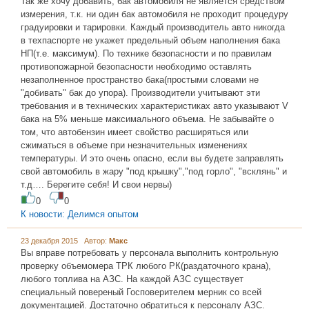
Так же хочу добавить, бак автомобиля не является средством
измерения, т.к. ни один бак автомобиля не проходит процедуру
градуировки и тарировки. Каждый производитель авто никогда
в техпаспорте не укажет предельный объем наполнения бака
НП(т.е. максимум). По технике безопасности и по правилам
противопожарной безопасности необходимо оставлять
незаполненное пространство бака(простыми словами не
"добивать" бак до упора). Производители учитывают эти
требования и в технических характеристиках авто указывают V
бака на 5% меньше максимального объема. Не забывайте о
том, что автобензин имеет свойство расширяться или
сжиматься в объеме при незначительных изменениях
температуры. И это очень опасно, если вы будете заправлять
свой автомобиль в жару "под крышку","под горло", "всклянь" и
т.д…. Берегите себя! И свои нервы)
0
0
К новости: Делимся опытом
23 декабря 2015 Автор:
Макс
Вы вправе потребовать у персонала выполнить контрольную
проверку объемомера ТРК любого РК(раздаточного крана),
любого топлива на АЗС. На каждой АЗС существует
специальный повереный Госповерителем мерник со всей
документацией. Достаточно обратиться к персоналу АЗС.