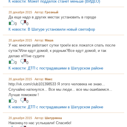
К новости: Может подделок станет меньше (ВИДЕО)
20 декабря 2015 Автор:
Грозный
Да еще надо в других местах установить в городе
0
0
К новости: В Шатуре установили новый светофор
20 декабря 2015 Автор:
Маша
У нас многие работают сутки трое!и все ложатся спать после
суток?Или едут домой, к родным?Все едут домой, и так
делаю я!!!!не судите
0
0
К новости: ДТП с пострадавшими в Шатурском районе
20 декабря 2015 Автор:
Макс
http://vk.com/club101398533 Я этого человека не знаю...
Случайно наткнулся... Все мы люди... все мы ошибаемся...
Лучше поможем !
0
0
К новости: ДТП с пострадавшими в Шатурском районе
20 декабря 2015 Автор:
Шатурянка
Наконец-то нас услышали! Спасибо!