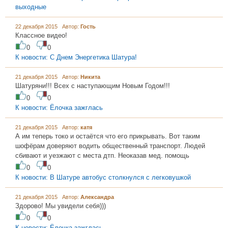
выходные
22 декабря 2015 Автор:
Гость
Классное видео!
0
0
К новости: С Днем Энергетика Шатура!
21 декабря 2015 Автор:
Никита
Шатуряни!!! Всех с наступающим Новым Годом!!!
0
0
К новости: Ёлочка зажглась
21 декабря 2015 Автор:
катя
А им теперь токо и остаётся что его прикрывать. Вот таким
шофёрам доверяют водить общественный транспорт. Людей
сбивают и уезжают с места дтп. Неоказав мед. помощь
0
0
К новости: В Шатуре автобус столкнулся с легковушкой
21 декабря 2015 Автор:
Александра
Здорово! Мы увидели себя)))
0
0
К новости: Ёлочка зажглась