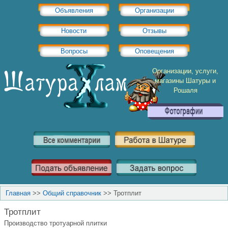
Объявления
Организации
Новости
Отзывы
Вопросы
Оповещения
Организации, услуги,
магазины Шатуры и
Рошаля
Главная
>>
Общий справочник
>>
Тротплит
Тротплит
Производство тротуарной плитки