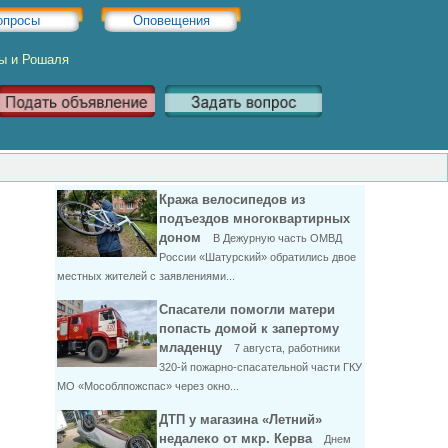
опросы
Оповещения
ры и Рошаля
Кража велосипедов из
подъездов многоквартирных
доном
В Дежурную часть ОМВД
России «Шатурский» обратились двое
местных жителей с заявлениями...
Спасатели помогли матери
попасть домой к запертому
младенцу
7 августа, работники
320-й пожарно-спасательной части ГКУ
МО «Мособлпожспас» через окно...
ДТП у магазина «Летний»
недалеко от мкр. Керва
Днем