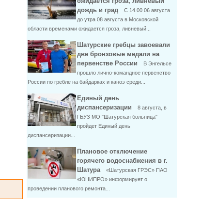
ожидается гроза, ливневый
дождь и град
С 14.00 06 августа
до утра 08 августа в Московской
области временами ожидается гроза, ливневый...
Шатурские гребцы завоевали
две бронзовые медали на
первенстве России
В Энгельсе
прошло лично-командное первенство
России по гребле на байдарках и каноэ среди...
Единый день
диспансеризации
8 августа, в
ГБУЗ МО "Шатурская больница"
пройдет Единый день
диспансеризации...
Плановое отключение
горячего водоснабжения в г.
Шатура
«Шатурская ГРЭС» ПАО
«ЮНИПРО» информирует о
проведении планового ремонта...