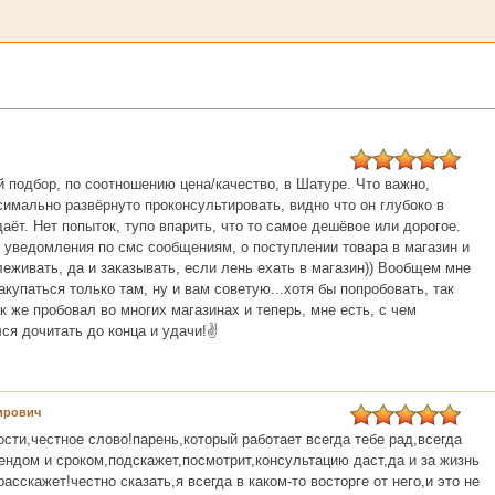
 подбор, по соотношению цена/качество, в Шатуре. Что важно,
симально развёрнуто проконсультировать, видно что он глубоко в
даёт. Нет попыток, тупо впарить, что то самое дешёвое или дорогое.
, уведомления по смс сообщениям, о поступлении товара в магазин и
леживать, да и заказывать, если лень ехать в магазин)) Вообщем мне
купаться только там, ну и вам советую...хотя бы попробовать, так
ак же пробовал во многих магазинах и теперь, мне есть, с чем
ся дочитать до конца и удачи!✌️
ирович
ости,честное слово!парень,который работает всегда тебе рад,всегда
рендом и сроком,подскажет,посмотрит,консультацию даст,да и за жизнь
асскажет!честно сказать,я всегда в каком-то восторге от него,и это не