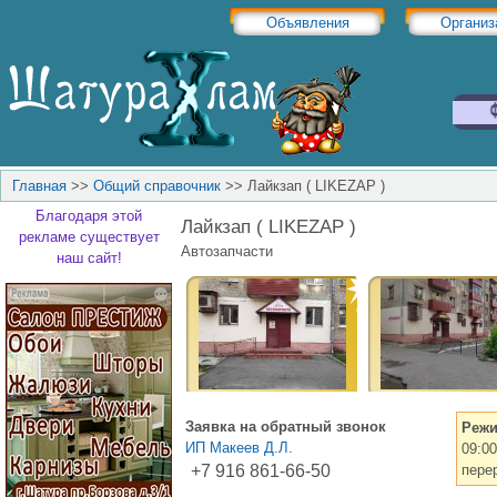
Объявления
Организ
Главная
>>
Общий справочник
>>
Лайкзап ( LIKEZAP )
Благодаря этой
Лайкзап ( LIKEZAP )
рекламе существует
Автозапчасти
наш сайт!
Заявка на обратный звонок
Режи
ИП Макеев Д.Л.
09:00
+7 916 861-66-50
пере