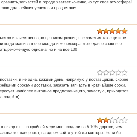
 сравнить,запчастей в городе хватает,конечно,но тут своя атмосфера!
желаю дальнейших успехов и процветания!
быстро и качественно,по ценникам разницы не заметил так еще и не
ми когда машина в сервисе,да и менеджера этого давно знаю-все
зать,рекомендую однозначно и на все 100
 поставки, и не одна, каждый день, напрямую у поставщиков, скорее
орейшими сроками доставки, заказать запчасть в кратчайшие сроки,
ересует наиболее выгодное предложение,его, зачастую, приходится
а рады! =)
в ozzap.ru ...по крайней мере мне продали на 5-10% дороже, чем
азываете, наверняка, на одном сайте у той же конторы..Если бы