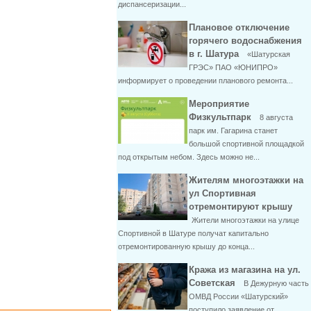
диспансеризации...
Плановое отключение
горячего водоснабжения
в г. Шатура
«Шатурская
ГРЭС» ПАО «ЮНИПРО»
информирует о проведении планового ремонта...
Мероприятие
Физкультпарк
8 августа
парк им. Гагарина станет
большой спортивной площадкой
под открытым небом. Здесь можно не...
Жителям многоэтажки на
ул Спортивная
отремонтируют крышу
Жители многоэтажки на улице
Спортивной в Шатуре получат капитально
отремонтированную крышу до конца...
Кража из магазина на ул.
Советская
В Дежурную часть
ОМВД России «Шатурский»
поступило заявление от