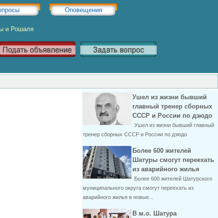
опросы
Оповещения
ры и Рошаля
Ушел из жизни бывший
главный тренер сборных
СССР и России по дзюдо
Ушел из жизни бывший главный
тренер сборных СССР и России по дзюдо
Более 600 жителей
Шатуры смогут переехать
из аварийного жилья
Более 600 жителей Шатурского
муниципального округа смогут переехать из
аварийного жилья в новые...
В м.о. Шатура