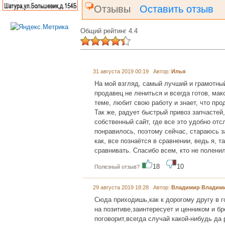
Отзывы
Оставить отзыв
Общий рейтинг 4.4
31 августа 2019 00:19 Автор:
Илья
На мой взгляд, самый лучший и грамотный
продавец не лениться и всегда готов, мак
теме, любит свою работу и знает, что про
Так же, радует быстрый привоз запчастей
собственный сайт, где все это удобно отс
понравилось, поэтому сейчас, стараюсь за
как, все познаётся в сравнении, ведь я, т
сравнивать. Спасибо всем, кто не поленил
18
10
Полезный отзыв?
29 августа 2019 18:28 Автор:
Владимир Владим
Сюда приходишь,как к дорогому другу в г
на позитиве,заинтересует и ценником и б
поговорит,всегда случай какой-нибудь да р