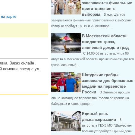
завершаются финальные
приготовления к
выборам
В м.о. Шатура
 на карте
завершаются финальные приготовления к выборам,
которые пройдут 18, 19 и 20 сентября....
В Московской области
ожидается гроза,
ливневый дождь и град
С 14.00 06 августа до утра 08
августа в Московской области временами ожидается
вка. Заказ онлайн .
гроза, ливневый...
й помощи, заезд с ул.
Шатурские гребцы
завоевали две бронзовые
медали на первенстве
России
В Энгельсе прошло
лично-командное первенство России по гребле на
байдарках и каноэ среди...
Единый день
диспансеризации
8
августа, в ГБУЗ МО "Шатурская
больница" пройдет Единый день