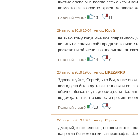
пустые слова,мне всегда есть с чем и кем
не место,как говорится,красит человека!
19
11
Полезный отзыв?
29 августа 2019 10:04 Автор:
Юрий
не знаю кому как,а мне все понравилось,
пилить на самый край города за запчастя
раскажет и объяснит по полочкам так ска
14
7
Полезный отзыв?
26 августа 2019 19:06 Автор:
LIKEZAP.RU
Здравствуйте, Сергей, что Вы, у нас свои
всего,цена была чуть выше в связи со ск
обычно, бывает чуть дороже,если Вас инт
подождать, так что милости просим, всегд
13
6
Полезный отзыв?
22 августа 2019 10:03 Автор:
Серега
Дмитрий, к сожалению, но цены выше чем 
напротив бензоколонки Газпромнефть. Зак