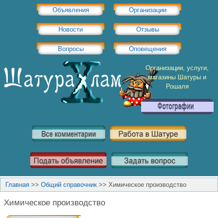
Объявления
Организации
Новости
Отзывы
Вопросы
Оповещения
Организации, услуги,
магазины Шатуры и
Рошаля
Главная
>>
Общий справочник
>>
Химическое производство
Химическое производство