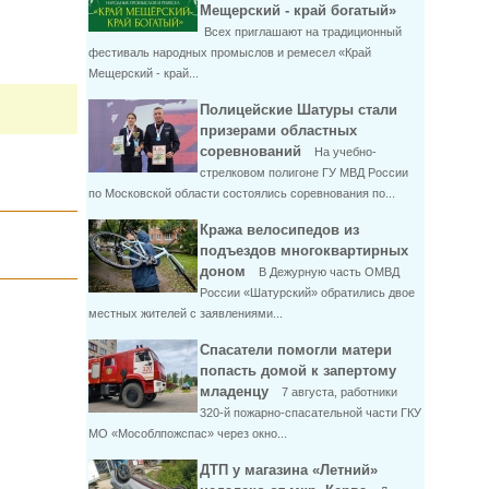
Мещерский - край богатый»
Всех приглашают на традиционный
фестиваль народных промыслов и ремесел «Край
Мещерский - край...
Полицейские Шатуры стали
призерами областных
соревнований
На учебно-
стрелковом полигоне ГУ МВД России
по Московской области состоялись соревнования по...
Кража велосипедов из
подъездов многоквартирных
доном
В Дежурную часть ОМВД
России «Шатурский» обратились двое
местных жителей с заявлениями...
Спасатели помогли матери
попасть домой к запертому
младенцу
7 августа, работники
320-й пожарно-спасательной части ГКУ
МО «Мособлпожспас» через окно...
ДТП у магазина «Летний»