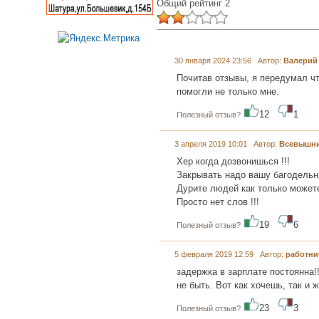
Общий рейтинг 2
30 января 2024 23:56 Автор:
Валерий
Почитав отзывы, я передумал чт
помогли не только мне.
12
1
Полезный отзыв?
3 апреля 2019 10:01 Автор:
Всевышн
Хер когда дозвонишься !!!
Закрывать надо вашу багодельн
Дурите людей как только можете
Просто нет слов !!!
19
6
Полезный отзыв?
5 февраля 2019 12:59 Автор:
работни
задержка в зарплате постоянна!
не быть. Вот как хочешь, так и ж
23
3
Полезный отзыв?