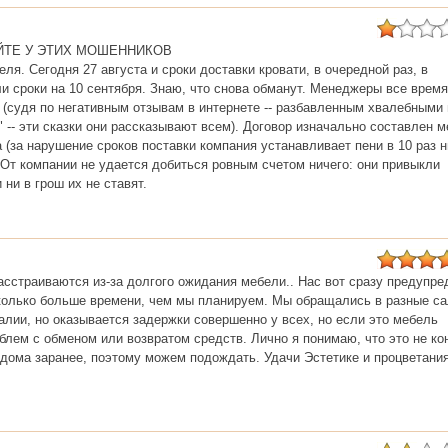
ЙТЕ У ЭТИХ МОШЕННИКОВ
ля. Сегодня 27 августа и сроки доставки кровати, в очередной раз, в
и сроки на 10 сентября. Знаю, что снова обманут. Менеджеры все время
(судя по негативным отзывам в интернете -- разбавленным хвалебными 
-- эти сказки они рассказывают всем). Договор изначально составлен 
(за нарушение сроков поставки компания устанавливает пени в 10 раз 
 От компании не удается добиться ровным счетом ничего: они привыкли
ни в грош их не ставят.
сстраиваются из-за долгого ожидания мебели.. Нас вот сразу предупре
сколько больше времени, чем мы планируем. Мы обращались в разные са
лии, но оказывается задержки совершенно у всех, но если это мебель
облем с обменом или возвратом средств. Лично я понимаю, что это не ко
ома заранее, поэтому можем подождать. Удачи Эстетике и процветания