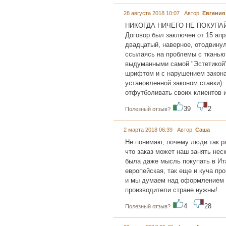
28 августа 2018 10:07 Автор:
Евгения
НИКОГДА НИЧЕГО НЕ ПОКУПА
Договор был заключен от 15 апре
двадцатый, наверное, отодвинул
ссылаясь на проблемы с тканью 
выдуманными самой "Эстетикой" 
шрифтом и с нарушением закона 
установленной законом ставки).
отфутболивать своих клиентов и 
39
2
Полезный отзыв?
2 марта 2018 06:39 Автор:
Саша
Не понимаю, почему люди так ра
что заказ может наш занять не
была даже мысль покупать в Ита
европейская, так еще и куча пр
и мы думаем над оформлением д
производители стране нужны!
4
28
Полезный отзыв?