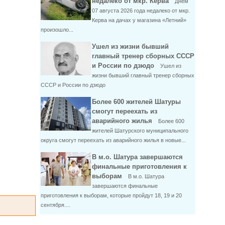
недалеко от мкр. Керва
Днем
07 августа 2026 года недалеко от мкр.
Керва на дачах у магазина «Летний»
произошло...
Ушел из жизни бывший
главный тренер сборных СССР
и России по дзюдо
Ушел из
жизни бывший главный тренер сборных
СССР и России по дзюдо
Более 600 жителей Шатуры
смогут переехать из
аварийного жилья
Более 600
жителей Шатурского муниципального
округа смогут переехать из аварийного жилья в новые...
В м.о. Шатура завершаются
финальные приготовления к
выборам
В м.о. Шатура
завершаются финальные
приготовления к выборам, которые пройдут 18, 19 и 20
сентября....