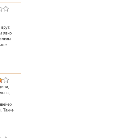
 врут,
и явно
мелким
ниже
дили,
лоны,
нвейер
. Такие