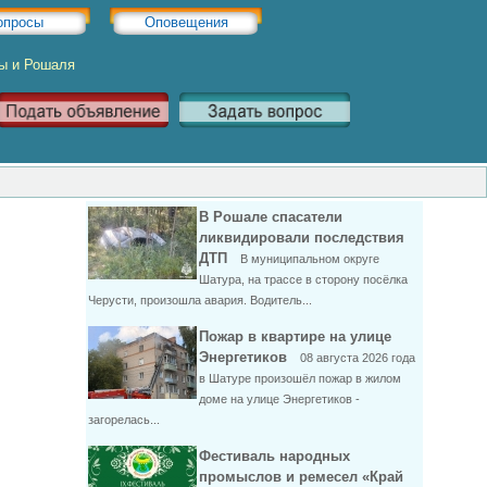
опросы
Оповещения
ры и Рошаля
В Рошале спасатели
ликвидировали последствия
ДТП
В муниципальном округе
Шатура, на трассе в сторону посёлка
Черусти, произошла авария. Водитель...
Пожар в квартире на улице
Энергетиков
08 августа 2026 года
в Шатуре произошёл пожар в жилом
доме на улице Энергетиков -
загорелась...
Фестиваль народных
промыслов и ремесел «Край