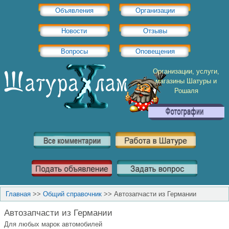
Объявления
Организации
Новости
Отзывы
Вопросы
Оповещения
Организации, услуги,
магазины Шатуры и
Рошаля
Главная
>>
Общий справочник
>>
Автозапчасти из Германии
Автозапчасти из Германии
Для любых марок автомобилей