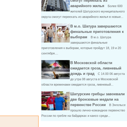
смогут переехать из
аварийного жилья
Более 600
жителей Шатурского муниципального
округа смогут переехать из аварийного жилья в новые...
В м.о. Шатура завершаются
финальные приготовления к
выборам
В м.о. Шатура
завершаются финальные
приготовления к выборам, которые пройдут 18, 19 и 20
сентября....
В Московской области
ожидается гроза, ливневый
дождь и град
С 14.00 06 августа
до утра 08 августа в Московской
области временами ожидается гроза, ливневый...
Шатурские гребцы завоевали
две бронзовые медали на
первенстве России
В Энгельсе
прошло лично-командное первенство
России по гребле на байдарках и каноэ среди...