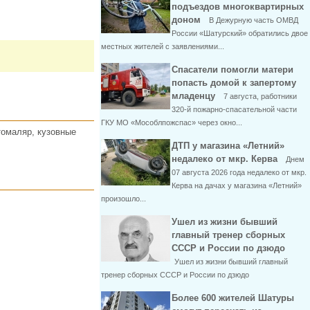
подъездов многоквартирных
доном
В Дежурную часть ОМВД
России «Шатурский» обратились двое
местных жителей с заявлениями...
Спасатели помогли матери
попасть домой к запертому
младенцу
7 августа, работники
320-й пожарно-спасательной части
ГКУ МО «Мособлпожспас» через окно...
томаляр, кузовные
ДТП у магазина «Летний»
недалеко от мкр. Керва
Днем
07 августа 2026 года недалеко от мкр.
Керва на дачах у магазина «Летний»
произошло...
Ушел из жизни бывший
главный тренер сборных
СССР и России по дзюдо
Ушел из жизни бывший главный
тренер сборных СССР и России по дзюдо
Более 600 жителей Шатуры