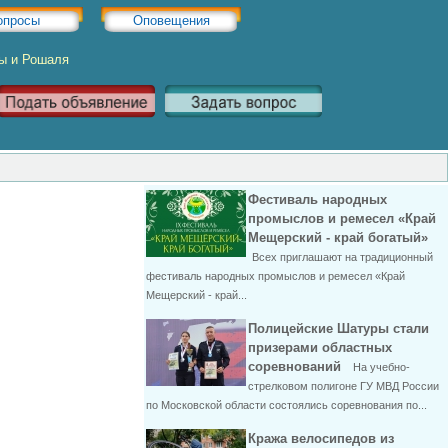
опросы
Оповещения
ры и Рошаля
Фестиваль народных
промыслов и ремесел «Край
Мещерский - край богатый»
Всех приглашают на традиционный
фестиваль народных промыслов и ремесел «Край
Мещерский - край...
Полицейские Шатуры стали
призерами областных
соревнований
На учебно-
стрелковом полигоне ГУ МВД России
по Московской области состоялись соревнования по...
Кража велосипедов из