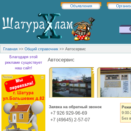
Объявления
Организ
Главная
>>
Общий справочник
>>
Автосервис
Благодаря этой
Автосервис
рекламе существует
наш сайт!
Заявка на обратный звонок
Режи
+7 926 929-96-69
9:00
Без 
+7 (49645) 2-57-07