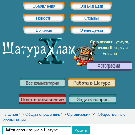
Объявления
Организации
Новости
Отзывы
Вопросы
Оповещения
Организации, услуги,
магазины Шатуры и
Рошаля
Главная
>>
Общий справочник
>>
Организации
>>
Общественные
организации