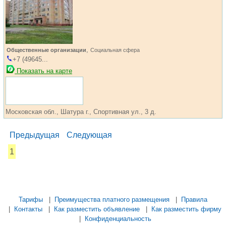
,
Общественные организации
Социальная сфера
+7 (49645...
Показать на карте
Московская обл., Шатура г., Спортивная ул., 3 д.
Предыдущая
Следующая
1
...... ............. ............. ............. ............ ................... ............
.................. .............. ........... .....
Тарифы
|
Преимущества платного размещения
|
Правила
|
Контакты
|
Как разместить объявление
|
Как разместить фирму
|
Конфиденциальность