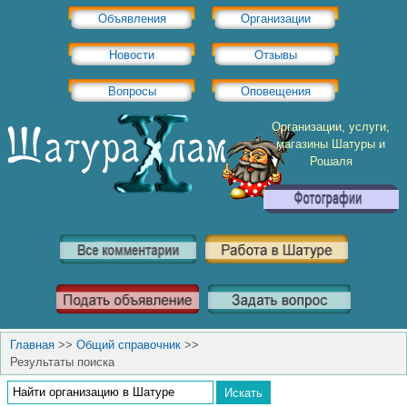
Объявления
Организации
Новости
Отзывы
Вопросы
Оповещения
Организации, услуги,
магазины Шатуры и
Рошаля
Главная
>>
Общий справочник
>>
Результаты поиска