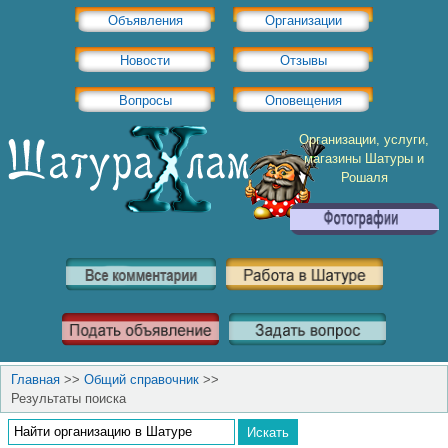
Объявления
Организации
Новости
Отзывы
Вопросы
Оповещения
Организации, услуги,
магазины Шатуры и
Рошаля
Главная
>>
Общий справочник
>>
Результаты поиска