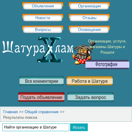
Объявления
Организации
Новости
Отзывы
Вопросы
Оповещения
Организации, услуги,
магазины Шатуры и
Рошаля
Главная
>>
Общий справочник
>>
Результаты поиска