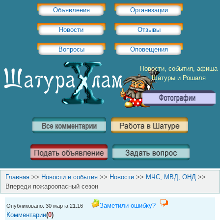
Объявления
Организации
Новости
Отзывы
Вопросы
Оповещения
Новости, события, афиша
Шатуры и Рошаля
Главная
>>
Новости и события
>>
Новости
>>
МЧС, МВД, ОНД
>>
Впереди пожароопасный сезон
Заметили ошибку?
Опубликовано: 30 марта 21:16
Комментарии
(
0
)