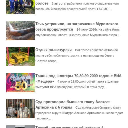
болоте
2 августа, работники поисково-спасательного
поста 286-й пожарно-спасательной части ГКУ МО...
Течь устранили, но загрязнение Муромского
озера продолжается
14 июля 2026г. на сайте была
опубликована новость «Загрязнение Муромского озера...
Отдых по-шатурски
Вот такое свинство оставили
после себя любители отдохнуть на природе на берегу
Святого озера,...
Танцы под шлягеры 70-80-90 2000 годов с ВИА
«Мещера»
4 июля в 19:00 для гостей парка в Шатуре
выступит ВИА «Мещёра», который в этом году...
Суд приговорил бывшего главу Алексея
Артюхина к 6 годам
Суд приговорил бывшего главу
городского округа Шатура Алексея Артюхина к шести годам
лишения...
Третий номер журнала «Анастасия &