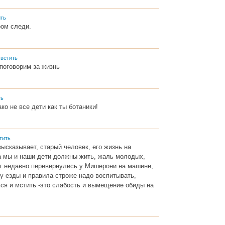
ть
ром следи.
ветить
поговорим за жизнь
ть
ако не все дети как ты ботаники!
тить
высказывает, старый человек, его жизнь на
, а мы и наши дети должны жить, жаль молодых,
от недавно перевернулись у Мишерони на машине,
ру езды и правила строже надо воспитывать,
ся и мстить -это слабость и вымещение обиды на