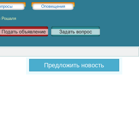
опросы
Оповещения
и Рошаля
Предложить новость