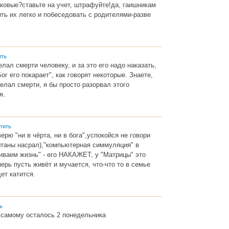
ковые?ставьте на учет, штрафуйте!да, гаишникам
ть их легко и побеседовать с родителями-разве
ить
лал смерти человеку, и за это его надо наказать,
ог его покарает", как говорят некоторые. Знаете,
елал смерти, я бы просто разорвал этого
я.
тить
верю "ни в чёрта, ни в бога",успокойся не говори
штаны насрал),"компьютерная симмуляция" в
иваем жизнь" - его НАКАЖЕТ, у "Матрицы" это
ерь пусть живёт и мучается, что-что то в семье
ет катится.
ь
 самому осталось 2 понедельника