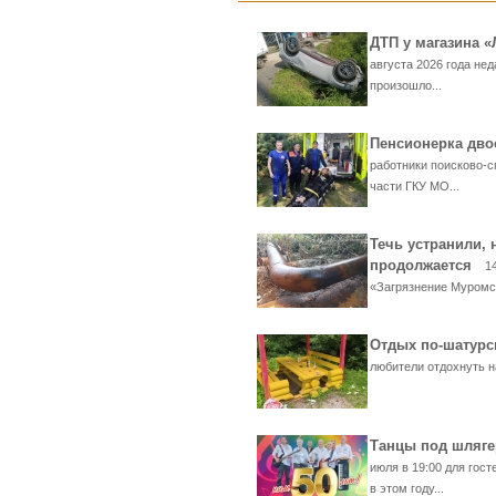
ДТП у магазина 
августа 2026 года нед
произошло...
Пенсионерка дво
работники поисково-с
части ГКУ МО...
Течь устранили, 
продолжается
1
«Загрязнение Муромск
Отдых по-шатур
любители отдохнуть на
Танцы под шляге
июля в 19:00 для гос
в этом году...