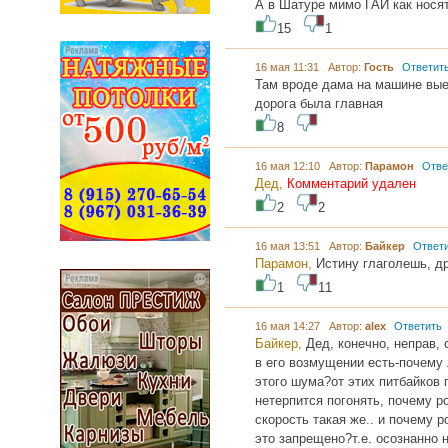
А в Шатуре мимо ГАИ как носят
15
1
16 мая 11:31 Автор:
Гость
Ответит
Там вроде дама на машине выез
дорога была главная
8
16 мая 12:10 Автор:
Парамон
Отве
Дед,
Комментарий удален
2
2
16 мая 13:51 Автор:
Байкер
Ответ
Парамон,
Истину глаголешь, др
1
11
16 мая 14:27 Автор:
alex
Ответить
Байкер,
Дед, конечно, неправ, 
в его возмущении есть-почему
этого шума?от этих питбайков 
нетерпится погонять, почему р
скорость такая же.. и почему р
это запрещено?т.е. осознанно 