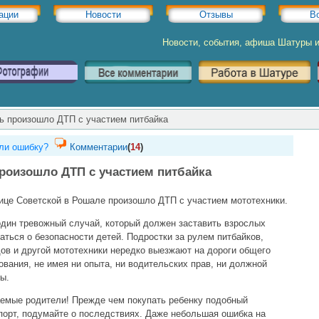
ации
Новости
Отзывы
В
Новости, события, афиша Шатуры 
ль произошло ДТП с участием питбайка
ли ошибку?
Комментарии
(
14
)
произошло ДТП с участием питбайка
ице Советской в Рошале произошло ДТП с участием мототехники.
дин тревожный случай, который должен заставить взрослых
аться о безопасности детей. Подростки за рулем питбайков,
ов и другой мототехники нередко выезжают на дороги общего
ования, не имея ни опыта, ни водительских прав, ни должной
ы.
емые родители! Прежде чем покупать ребенку подобный
порт, подумайте о последствиях. Даже небольшая ошибка на