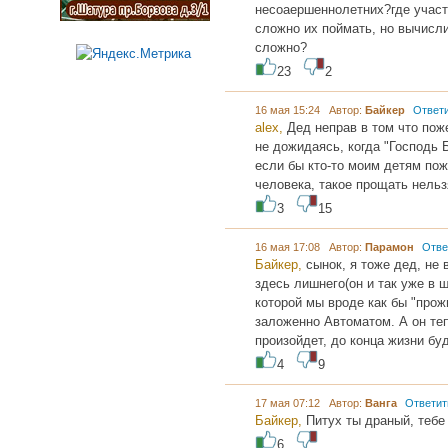
несоаершеннолетних?где участ
сложно их поймать, но вычисли
сложно?
23
2
16 мая 15:24 Автор:
Байкер
Ответ
alex,
Дед неправ в том что поже
не дожидаясь, когда "Господь Б
если бы кто-то моим детям пож
человека, такое прощать нельз
3
15
16 мая 17:08 Автор:
Парамон
Отве
Байкер,
сынок, я тоже дед, не 
здесь лишнего(он и так уже в 
которой мы вроде как бы "прож
заложенно Автоматом. А он теп
произойдет, до конца жизни буд
4
9
17 мая 07:12 Автор:
Ванга
Ответит
Байкер,
Питух ты драный, тебе
6