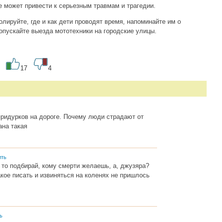
е может привести к серьезным травмам и трагедии.
олируйте, где и как дети проводят время, напоминайте им о
опускайте выезда мототехники на городские улицы.
17
4
ридурков на дороге. Почему люди страдают от
ана такая
ить
то подбирай, кому смерти желаешь, а, джузяра?
акое писать и извиняться на коленях не пришлось
ь