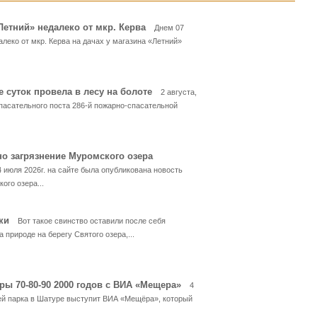
«Летний» недалеко от мкр. Керва
Днем 07
алеко от мкр. Керва на дачах у магазина «Летний»
е суток провела в лесу на болоте
2 августа,
пасательного поста 286-й пожарно-спасательной
но загрязнение Муромского озера
4 июля 2026г. на сайте была опубликована новость
ого озера...
ски
Вот такое свинство оставили после себя
 природе на берегу Святого озера,...
ры 70-80-90 2000 годов с ВИА «Мещера»
4
тей парка в Шатуре выступит ВИА «Мещёра», который