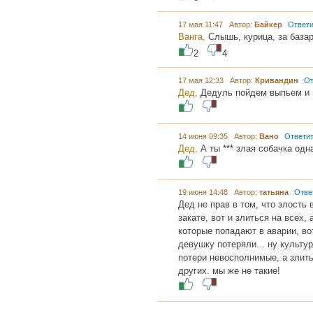
17 мая 11:47 Автор:
Байкер
Ответи
Ванга,
Слышь, курица, за база
2
4
17 мая 12:33 Автор:
Кривандин
От
Дед,
Дедуль пойдем выпьем и 
14 июня 09:35 Автор:
Вано
Ответи
Дед,
А ты *** злая собачка одн
19 июня 14:48 Автор:
татьяна
Отве
Дед не прав в том, что злость 
закате, вот и злиться на всех
которые попадают в аварии, в
девушку потеряли... ну культу
потери невосполнимые, а злить
других. мы же не такие!