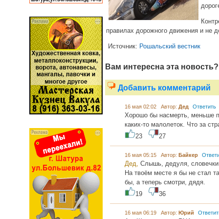
дорог
Контр
правилах дорожного движения и не д
Источник:
Рошальский вестник
Вам интересна эта новость?
Добавить комментарий
16 мая 02:02 Автор:
Дед
Ответить
Хорошо бы насмерть, меньше п
каких-то малолеток. Что за стр
23
27
16 мая 05:15 Автор:
Байкер
Ответ
Дед,
Слышь, дедуля, словечки 
На твоём месте я бы не стал т
бы, а теперь смотри, дядя.
19
36
16 мая 06:19 Автор:
Юрий
Ответит