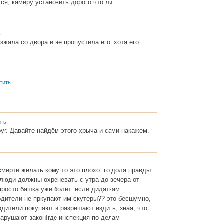
ся, камеру установить дорого что ли.
ь
жала со двора и не пропустила его, хотя его
тить
ить
уг. Давайте найдём этого хрыча и сами накажем.
смерти желать кому то это плохо. го доля правды
 люди должны охреневать с утра до вечера от
просто башка уже болит. если дидяткам
одители не пркупают им скутеры??-это бесшумно,
одители покупают и разрешают ездить, зная, что
нарушают закон!где инспекция по делам