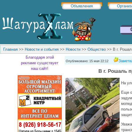
Объявления
Организ
Главная
>>
Новости и события
>>
Новости
>>
Общество
>>
В г. Роша
Благодаря этой
Замети
Опубликовано: 15 мая 22:12
рекламе существует
наш сайт!
В г. Рошаль 
На ул
Еще о
задум
мопед
польз
защит
Уважа
транс