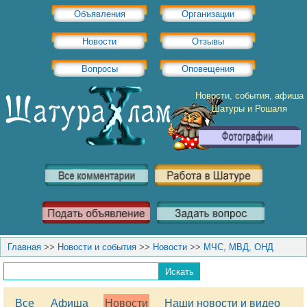
Объявления
Организации
Новости
Отзывы
Вопросы
Оповещения
Новости, события, афиша
Шатуры и Рошаля
Главная
>>
Новости и события
>>
Новости
>>
МЧС, МВД, ОНД
Все
Афиша
Новости
Наши новости и видео