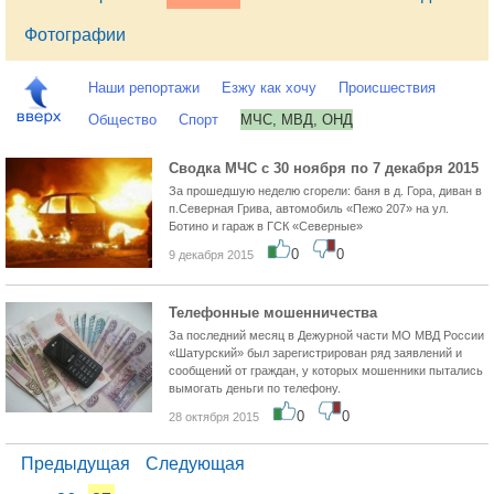
Фотографии
Наши репортажи
Езжу как хочу
Происшествия
Общество
Спорт
МЧС, МВД, ОНД
Сводка МЧС с 30 ноября по 7 декабря 2015
За прошедшую неделю сгорели: баня в д. Гора, диван в
п.Северная Грива, автомобиль «Пежо 207» на ул.
Ботино и гараж в ГСК «Северные»
0
0
9 декабря 2015
Телефонные мошенничества
За последний месяц в Дежурной части МО МВД России
«Шатурский» был зарегистрирован ряд заявлений и
сообщений от граждан, у которых мошенники пытались
вымогать деньги по телефону.
0
0
28 октября 2015
Предыдущая
Следующая